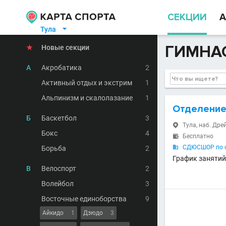
СЕКЦИИ
А
Тула

ГИМНАС
★
Новые секции
А
Акробатика
2
Активный отдых и экстрим
1
Альпинизм и скалолазание
1
Отделение
Б
Баскетбол
3
Тула, наб. Дрей

Бокс
4
Бесплатно

СДЮСШОР по с
Борьба
2

График занятий 
В
Велоспорт
2
Волейбол
3
Восточные единоборства
9
Айкидо
1
Дзюдо
3