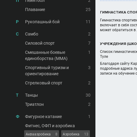
П
Пейнтбол
2
Плавание
25
ГИМНАСТИКА СПОР
Гимнастика спортивн
Р
Рукопашный бой
11
включает в себя сос
может обратиться в 
С
Самбо
2
Силовой спорт
7
УЧРЕЖДЕНИЯ (ШКОЛ
Список гимнастическ
Смешанные боевые
1
Туле
единоборства (MMA)
Благодаря сайту Кар
Спортивный туризм и
3
подробные адреса лу
ориентирование
записи на обучение 
Стрелковый спорт
2
Т
Танцы
30
Триатлон
2
Ф
Фигурное катание
1
Фитнес, ОФП и аэробика
Аквааэробика
8
Аэробика
13