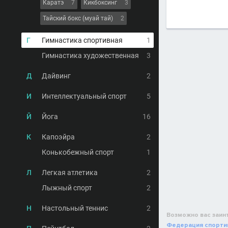
Каратэ
7
Кикбоксинг
3
Тайский бокс (муай тай)
2
Г
Гимнастика спортивная
1
Гимнастика художественная
3
Д
Дайвинг
2
И
Интеллектуальный спорт
5
Й
Йога
16
К
Капоэйра
2
Конькобежный спорт
1
Л
Легкая атлетика
2
Лыжный спорт
2
Н
Настольный теннис
2
Возможно вас заин
Федерация спорти